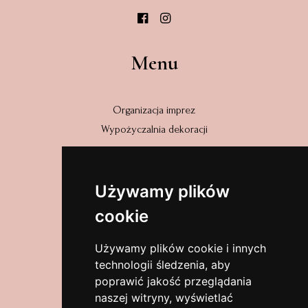
Menu
Organizacja imprez
Wypożyczalnia dekoracji
Adres
Używamy plików
cookie
Wyszyńskiego 31/2
58-320 Walim
Używamy plików cookie i innych
dolnośląskie, Polska
technologii śledzenia, aby
poprawić jakość przeglądania
Zobacz na mapach
naszej witryny, wyświetlać