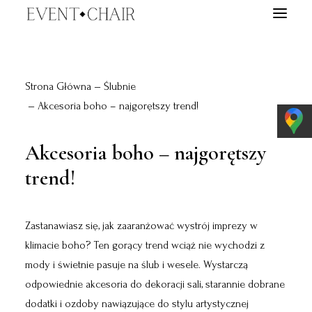
EVENTY
Strona Główna
Ślubnie
WYPOŻYCZALNIA
Akcesoria boho – najgorętszy trend!
TARGI ŚLUBNE
O NAS
Akcesoria boho – najgorętszy
BLOG
trend!
E-BOOK
KONTAKT
Zastanawiasz się, jak zaaranżować wystrój imprezy w
klimacie boho? Ten gorący trend wciąż nie wychodzi z
WYSZUKIWANIE
mody i świetnie pasuje na ślub i wesele. Wystarczą
odpowiednie akcesoria do dekoracji sali, starannie dobrane
dodatki i ozdoby nawiązujące do stylu artystycznej