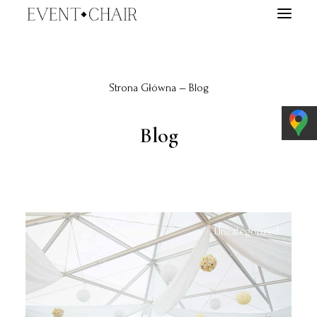
EVENTY
Strona Główna
Blog
WYPOŻYCZALNIA
TARGI ŚLUBNE
Blog
O NAS
BLOG
E-BOOK
KONTAKT
Uncategorized
WYSZUKIWANIE