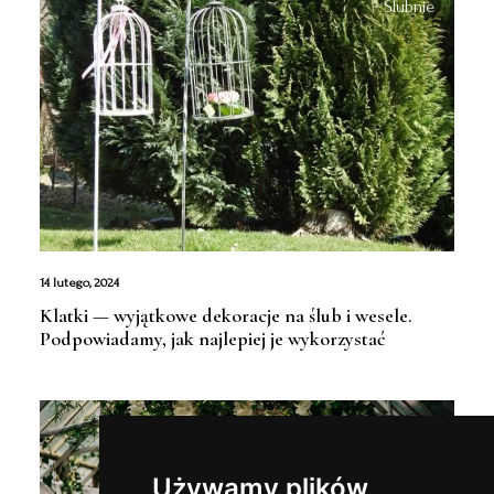
Ślubnie
14 lutego, 2024
Klatki — wyjątkowe dekoracje na ślub i wesele.
Podpowiadamy, jak najlepiej je wykorzystać
Ślubnie
Używamy plików