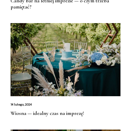
Candy bar na letniej imprezie — o czym trzeba
pamiętać?
Ślubnie
14 lutego, 2024
Wiosna — idealny czas na imprezę!