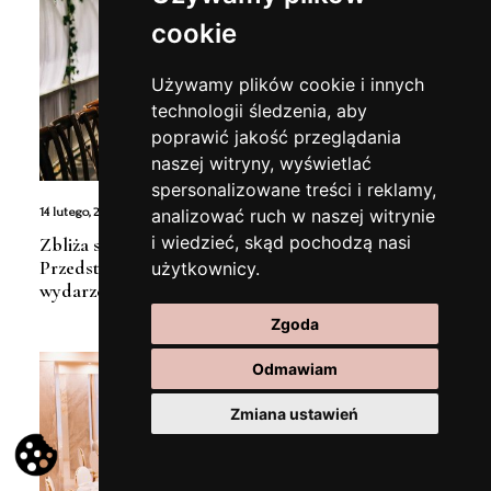
cookie
Używamy plików cookie i innych
technologii śledzenia, aby
poprawić jakość przeglądania
naszej witryny, wyświetlać
spersonalizowane treści i reklamy,
14 lutego, 2024
analizować ruch w naszej witrynie
i wiedzieć, skąd pochodzą nasi
Zbliża się wiosna, zaplanuj ślub w plenerze!
Przedstawiamy najpiękniejsze dekoracje na to
użytkownicy.
wydarzenie
Zgoda
Odmawiam
Ślubnie
Zmiana ustawień