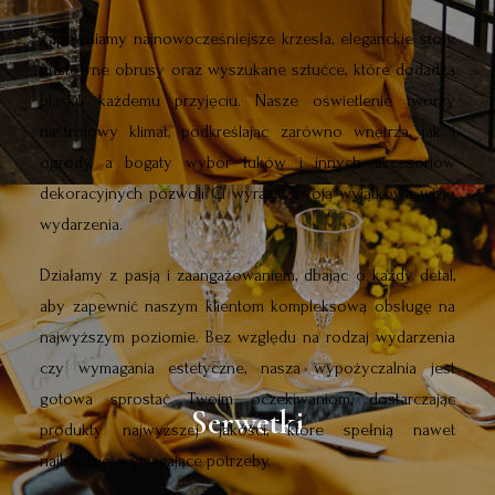
Zapewniamy najnowocześniejsze krzesła, eleganckie stoły,
gustowne obrusy oraz wyszukane sztućce, które dodadzą
blasku każdemu przyjęciu. Nasze oświetlenie tworzy
nastrojowy klimat, podkreślając zarówno wnętrza, jak i
ogrody, a bogaty wybór łuków i innych akcesoriów
dekoracyjnych pozwoli Ci wyrazić swoją wyjątkową wizję
wydarzenia.
Działamy z pasją i zaangażowaniem, dbając o każdy detal,
aby zapewnić naszym klientom kompleksową obsługę na
najwyższym poziomie. Bez względu na rodzaj wydarzenia
czy wymagania estetyczne, nasza wypożyczalnia jest
gotowa sprostać Twoim oczekiwaniom, dostarczając
Serwetki
Stoły
produkty najwyższej jakości, które spełnią nawet
najbardziej wymagające potrzeby.