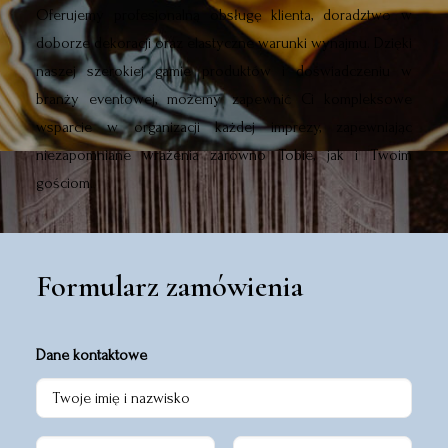
Oferujemy profesjonalną obsługę klienta, doradztwo w
doborze dekoracji oraz elastyczne warunki wynajmu. Dzięki
naszej szerokiej gamie produktów i doświadczeniu w
branży eventowej, możemy zapewnić Ci kompleksowe
wsparcie w organizacji każdej imprezy, zapewniając
niezapomniane wrażenia zarówno Tobie, jak i Twoim
gościom.
Formularz zamówienia
Dane kontaktowe
Makramy