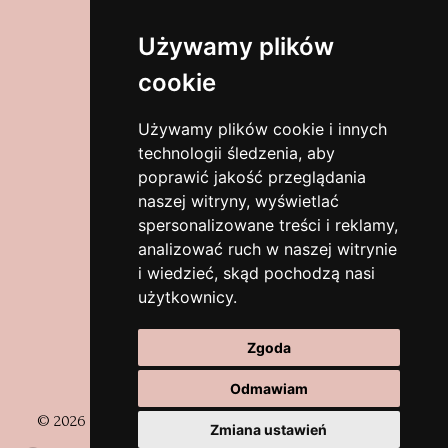
Adres
Używamy plików
cookie
Wyszyńskiego 31/2
58-320 Walim
Używamy plików cookie i innych
dolnośląskie, Polska
technologii śledzenia, aby
poprawić jakość przeglądania
Zobacz na mapach
naszej witryny, wyświetlać
spersonalizowane treści i reklamy,
analizować ruch w naszej witrynie
Kontakt
i wiedzieć, skąd pochodzą nasi
użytkownicy.
biuro@eventchair.pl
Zgoda
+48 513-150-119
Odmawiam
© 2026 Event Chair. Wszystkie prawa zastrzeżone |
Polityka
Zmiana ustawień