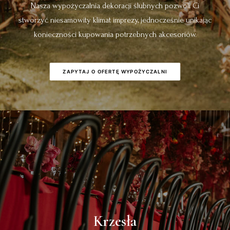
Nasza wypożyczalnia dekoracji ślubnych pozwoli Ci
stworzyć niesamowity klimat imprezy, jednocześnie unikając
konieczności kupowania potrzebnych akcesoriów.
ZAPYTAJ O OFERTĘ WYPOŻYCZALNI
Krzesła