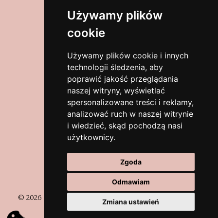
Adres
Używamy plików
cookie
Wyszyńskiego 31/2
58-320 Walim
Używamy plików cookie i innych
dolnośląskie, Polska
technologii śledzenia, aby
poprawić jakość przeglądania
Zobacz na mapach
naszej witryny, wyświetlać
spersonalizowane treści i reklamy,
analizować ruch w naszej witrynie
Kontakt
i wiedzieć, skąd pochodzą nasi
użytkownicy.
biuro@eventchair.pl
Zgoda
+48 513-150-119
Odmawiam
© 2026 Event Chair. Wszystkie prawa zastrzeżone |
Polityka
Zmiana ustawień
prywatności
| Strona stworzona przez
CC