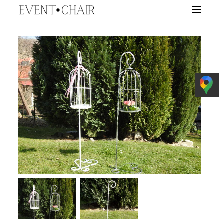
EVENTY
WYPOŻYCZALNIA
TARGI ŚLUBNE
O NAS
BLOG
E-BOOK
KONTAKT
WYSZUKIWANIE