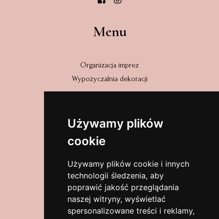
Menu
Organizacja imprez
Wypożyczalnia dekoracji
Adres
Używamy plików
cookie
Wyszyńskiego 31/2
58-320 Walim
Używamy plików cookie i innych
dolnośląskie, Polska
technologii śledzenia, aby
poprawić jakość przeglądania
Zobacz na mapach
naszej witryny, wyświetlać
spersonalizowane treści i reklamy,