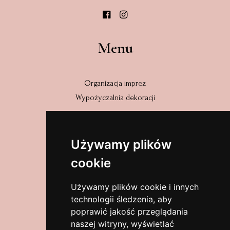
Menu
Organizacja imprez
Wypożyczalnia dekoracji
Adres
Używamy plików
cookie
Wyszyńskiego 31/2
58-320 Walim
Używamy plików cookie i innych
dolnośląskie, Polska
technologii śledzenia, aby
poprawić jakość przeglądania
Zobacz na mapach
naszej witryny, wyświetlać