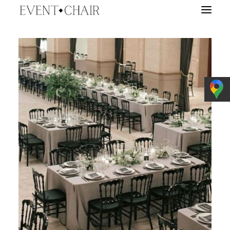
EVENTY
WYPOŻYCZALNIA
TARGI ŚLUBNE
O NAS
BLOG
E-BOOK
KONTAKT
WYSZUKIWANIE