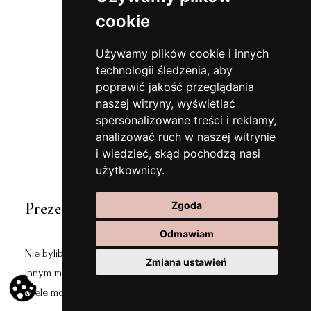
cookie
Używamy plików cookie i innych
technologii śledzenia, aby
poprawić jakość przeglądania
naszej witryny, wyświetlać
spersonalizowane treści i reklamy,
analizować ruch w naszej witrynie
i wiedzieć, skąd pochodzą nasi
użytkownicy.
Prezentacja tortu
Zgoda
Odmawiam
Nie bylibyśmy sobą gdybyśmy nie zaplanowali tego w
Zmiana ustawień
innym miejscu. Zwłaszcza, że Uroczysko 7 Stawów ma
wiele możliwości.