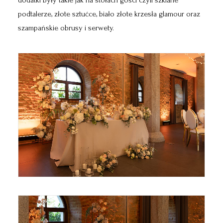
dodatki były takie jak na stołach gości czyli szklane
podtalerze, złote sztućce, biało złote krzesła glamour oraz
szampańskie obrusy i serwety.