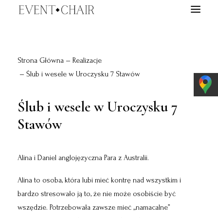
EVENTY
Strona Główna
Realizacje
WYPOŻYCZALNIA
Ślub i wesele w Uroczysku 7 Stawów
TARGI ŚLUBNE
O NAS
Ślub i wesele w Uroczysku 7
BLOG
Stawów
E-BOOK
KONTAKT
Alina i Daniel anglojęzyczna Para z Australii.
WYSZUKIWANIE
Alina to osoba, która lubi mieć kontrę nad wszystkim i
bardzo stresowało ją to, że nie może osobiście być
wszędzie. Potrzebowała zawsze mieć „namacalne”