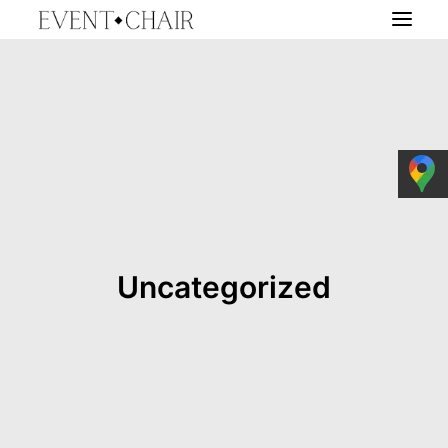
EVENTY
WYPOŻYCZALNIA
TARGI ŚLUBNE
O NAS
BLOG
E-BOOK
Uncategorized
KONTAKT
WYSZUKIWANIE