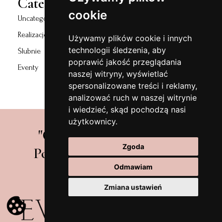
Categories
cookie
Uncategorized
Realizacje
Używamy plików cookie i innych
technologii śledzenia, aby
Ślubnie
poprawić jakość przeglądania
Eventy
naszej witryny, wyświetlać
spersonalizowane treści i reklamy,
analizować ruch w naszej witrynie
i wiedzieć, skąd pochodzą nasi
użytkownicy.
"Od marzeń do realizacji.
Zgoda
Pomagamy tworzyć piękne
wydarzenia!"
Odmawiam
Zmiana ustawień