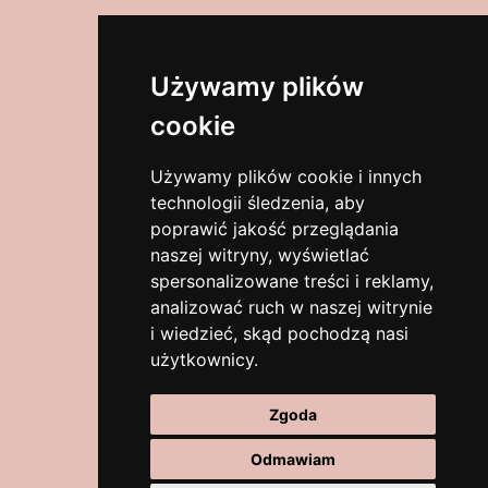
Adres
Używamy plików
cookie
Wyszyńskiego 31/2
58-320 Walim
Używamy plików cookie i innych
dolnośląskie, Polska
technologii śledzenia, aby
poprawić jakość przeglądania
Zobacz na mapach
naszej witryny, wyświetlać
spersonalizowane treści i reklamy,
analizować ruch w naszej witrynie
Kontakt
i wiedzieć, skąd pochodzą nasi
użytkownicy.
biuro@eventchair.pl
Zgoda
+48 513-150-119
Odmawiam