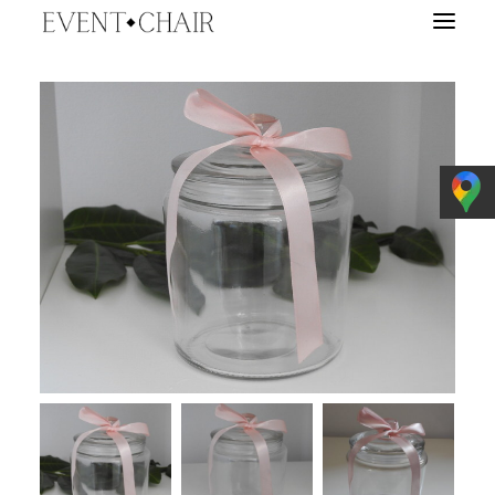
EVENTY
WYPOŻYCZALNIA
TARGI ŚLUBNE
O NAS
BLOG
E-BOOK
KONTAKT
WYSZUKIWANIE