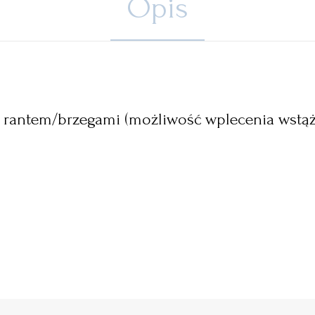
Opis
 z rantem/brzegami (możliwość wplecenia wstą