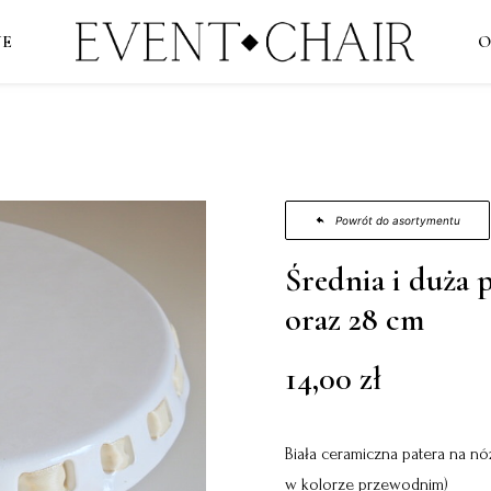
NE
O
Powrót do asortymentu
Średnia i duża p
oraz 28 cm
14,00
zł
Biała ceramiczna patera na n
w kolorze przewodnim)